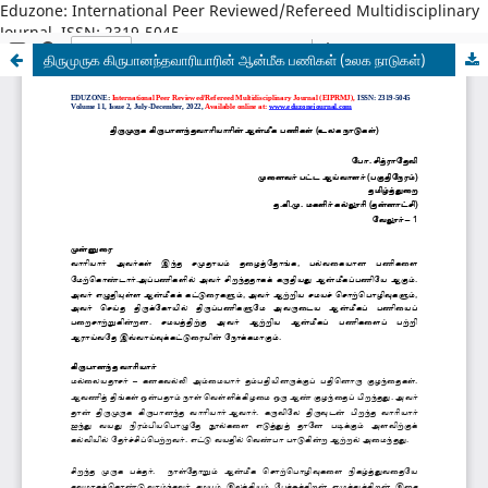
Eduzone: International Peer Reviewed/Refereed Multidisciplinary
Journal, ISSN: 2319-5045
திருமுருக கிருபானந்தவாரியாரின் ஆன்மீக பணிகள் (உலக நாடுகள்)