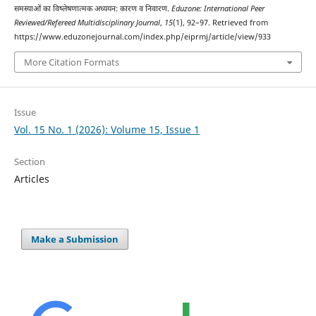
समस्याओं का विष्लेषणात्मक अध्ययन: कारण व निवारण.
Eduzone: International Peer
Reviewed/Refereed Multidisciplinary Journal
,
15
(1), 92–97. Retrieved from
https://www.eduzonejournal.com/index.php/eiprmj/article/view/933
More Citation Formats
Issue
Vol. 15 No. 1 (2026): Volume 15, Issue 1
Section
Articles
Make a Submission